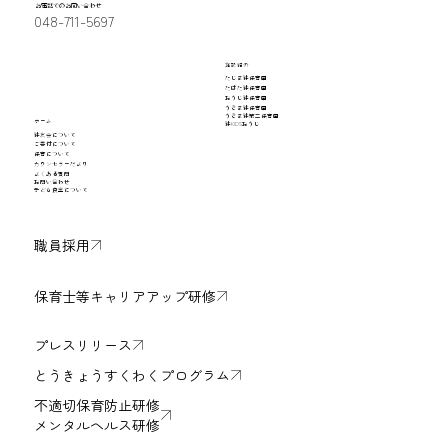
お電話でのお問い合わせ
048-711-5697
施設紹介
​たじま絆保育園
​たばた絆保育園
おうじ絆保育園
うきま絆保育園
うきま絆第二保育園
ホーム
絆KIDSおうじ
​絆友会について
ご寄付について
保育について
​カウンセラーだより
よくある質問
お問い合わせ
子ども食堂について
職員採用
保育士等キャリアアップ研修
プレスリリース
とうきょうすくわくプログラム
不適切保育防止研修
メンタルヘルス研修