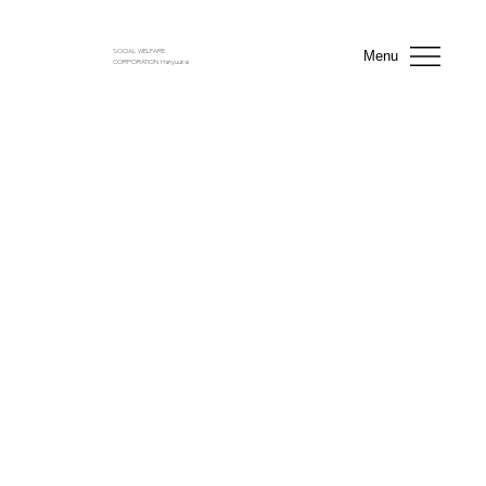
SOCIAL WELFARE
Menu
CORPORATION Hanyuukai