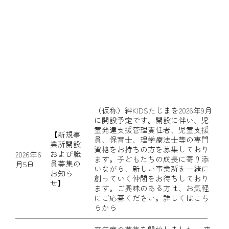
（仮称）絆KIDSたじまを2026年9月
に開設予定です。開設に伴い、児
童発達支援管理責任者、児童支援
【新規事
員、保育士、理学療法士等の専門
業所開設
資格をお持ちの方を募集しており
および職
2026年6
ます。子どもたちの成長に寄り添
員募集の
月5日
いながら、新しい事業所を一緒に
お知ら
創っていく仲間をお待ちしており
せ】
ます。ご興味のある方は、お気軽
にご応募ください。詳しくはこち
らから