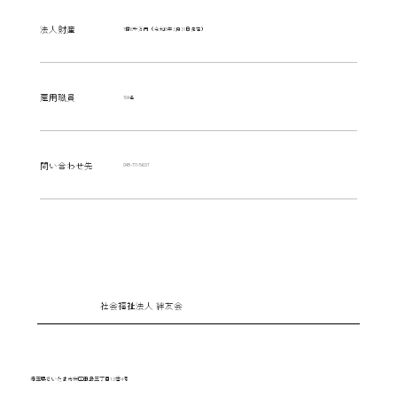
法人財産
7億6千万円（令和8年3月31日現在）
雇用職員
104名
​問い合わせ先
048-711-5697
社会福祉法人 絆友会
埼玉県さいたま市桜区田島三丁目13番4号