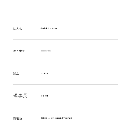
[ ​概要 ]
法人名
社会福祉法人 絆友会
法人番号
7030005018103
設立
2016年8月
理事長
川名 美雄
所在地
埼玉県さいたま市桜区田島三丁目13番4号