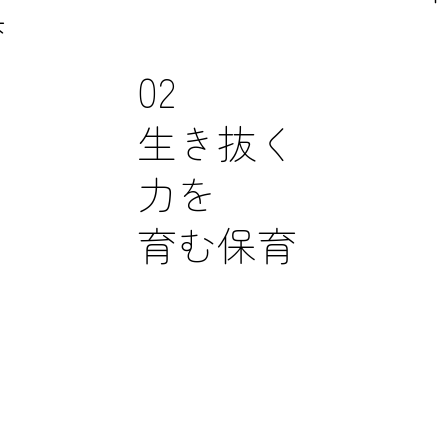
育
02
生き抜く
力を
育む保育