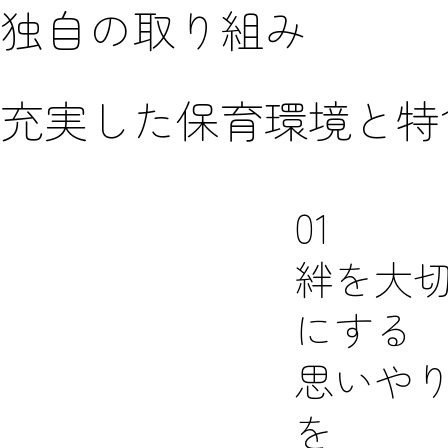
独自の取り組み
充実した保育環境と特
01
絆を大
にする
思いや
を